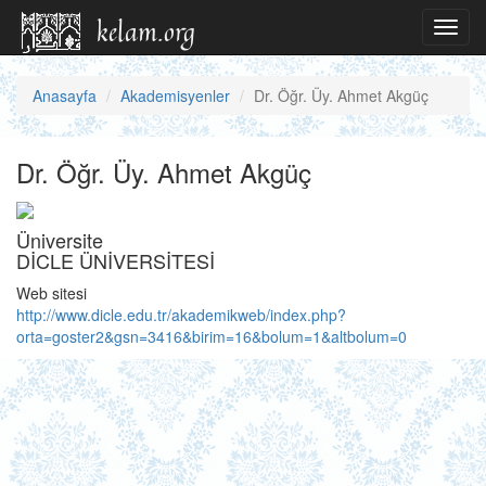
Toggl
navig
Anasayfa
Akademisyenler
Dr. Öğr. Üy. Ahmet Akgüç
Dr. Öğr. Üy. Ahmet Akgüç
Üniversite
DİCLE ÜNİVERSİTESİ
Web sitesi
http://www.dicle.edu.tr/akademikweb/index.php?
orta=goster2&gsn=3416&birim=16&bolum=1&altbolum=0