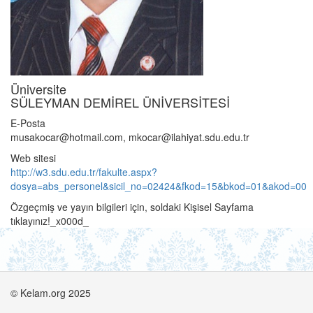
Üniversite
SÜLEYMAN DEMİREL ÜNİVERSİTESİ
E-Posta
musakocar@hotmail.com, mkocar@ilahiyat.sdu.edu.tr
Web sitesi
http://w3.sdu.edu.tr/fakulte.aspx?
dosya=abs_personel&sicil_no=02424&fkod=15&bkod=01&akod=00
Özgeçmiş ve yayın bilgileri için, soldaki Kişisel Sayfama
tıklayınız!_x000d_
© Kelam.org 2025