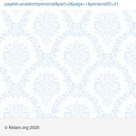
pageid=academicpersonal&part=2&page=1&personalID=21
© Kelam.org 2025