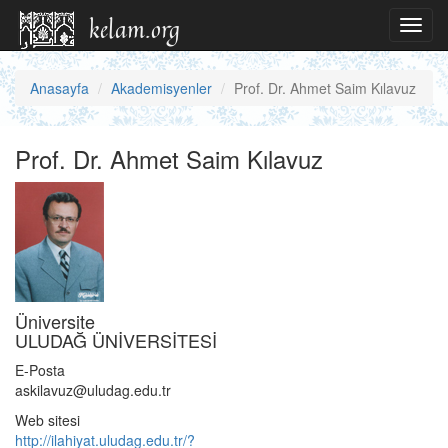
Toggl
navig
Anasayfa
Akademisyenler
Prof. Dr. Ahmet Saim Kılavuz
Prof. Dr. Ahmet Saim Kılavuz
Üniversite
ULUDAĞ ÜNİVERSİTESİ
E-Posta
askilavuz@uludag.edu.tr
Web sitesi
http://ilahiyat.uludag.edu.tr/?