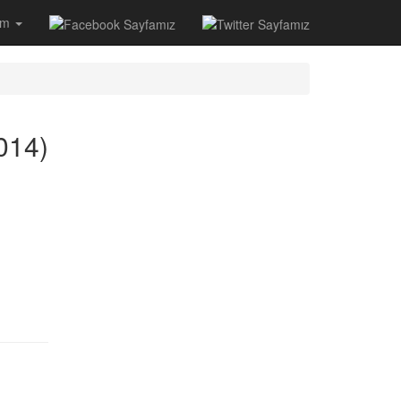
şim
014)