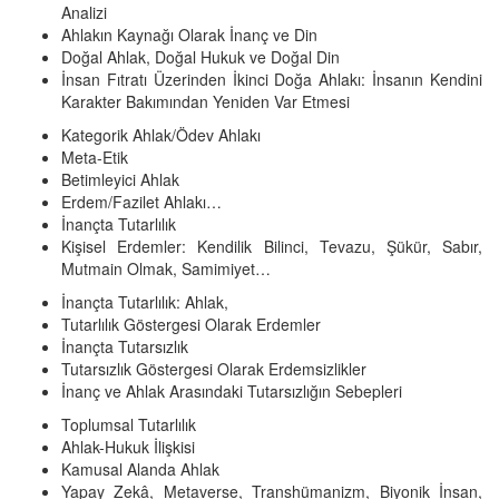
Analizi
Ahlakın Kaynağı Olarak İnanç ve Din
Doğal Ahlak, Doğal Hukuk ve Doğal Din
İnsan Fıtratı Üzerinden İkinci Doğa Ahlakı: İnsanın Kendini
Karakter Bakımından Yeniden Var Etmesi
Kategorik Ahlak/Ödev Ahlakı
Meta-Etik
Betimleyici Ahlak
Erdem/Fazilet Ahlakı…
İnançta Tutarlılık
Kişisel Erdemler: Kendilik Bilinci, Tevazu, Şükür, Sabır,
Mutmain Olmak, Samimiyet…
İnançta Tutarlılık: Ahlak,
Tutarlılık Göstergesi Olarak Erdemler
İnançta Tutarsızlık
Tutarsızlık Göstergesi Olarak Erdemsizlikler
İnanç ve Ahlak Arasındaki Tutarsızlığın Sebepleri
Toplumsal Tutarlılık
Ahlak-Hukuk İlişkisi
Kamusal Alanda Ahlak
Yapay Zekâ, Metaverse, Transhümanizm, Biyonik İnsan,