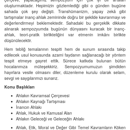
oluşturmaktadır. Hepimizin gözlemlediği gibi o günden bugüne
sahada çok şey değişti. Transhümanizm, yapay zekâ gibi
tartışmalar inanç-ahlak zemininde doğru bir şekilde kavranmayı ve
değerlendirmeyi beklemektedir. Sahadaki bu gerçeklik dikkate
alınarak sempozyumda bugünün dünyasını kuracak bir inanç-
ahlak, teori-pratik birlikteliğini var etmenin imkânı birlikte
düşünülecektir.
Hem tebliğ temalarının tespiti hem de sunum sırasında takip
edilecek usul konusunda azami faydanın sağlanacağı bir yöntem
tespit etmeye gayret ettik. Sürece katkıda bulunan bütün
hocalarımıza müteşekkiriz. Sempozyumumuzun şimdiden
hayırlara vesile olmasını diler, düzenleme kurulu olarak selam,
sevgi ve saygılarımızı sunarız.
Konu Başlıkları
Ahlakın Kavramsal Çerçevesi
Ahlakın Kaynağı Tartışması
İnancın Ahlakı
Ahlak, Hukuk ve Kamusal Alan
Ahlakın Geleceği ve Geleceğin Ahlakı
Ahlak, Etik, Moral ve Değer Gibi Temel Kavramların Köken