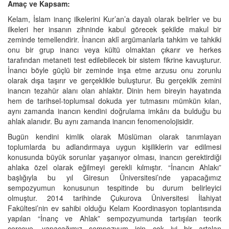
Amaç ve Kapsam:
Kelam, İslam inanç ilkelerini Kur’an’a dayalı olarak belirler ve bu
ilkeleri her insanın zihninde kabul görecek şekilde makul bir
zeminde temellendirir. İnancın aklî argümanlarla tahkim ve tahkiki
onu bir grup inancı veya kültü olmaktan çıkarır ve herkes
tarafından metaneti test edilebilecek bir sistem fikrine kavuşturur.
İnancı böyle güçlü bir zeminde inşa etme arzusu onu zorunlu
olarak dışa taşırır ve gerçeklikle buluşturur. Bu gerçeklik zemini
inancın tezahür alanı olan ahlaktır. Dinin hem bireyin hayatında
hem de tarihsel-toplumsal dokuda yer tutmasını mümkün kılan,
aynı zamanda inancın kendini doğrulama imkânı da bulduğu bu
ahlak alanıdır. Bu aynı zamanda inancın fenomenolojisidir.
Bugün kendini kimlik olarak Müslüman olarak tanımlayan
toplumlarda bu adlandırmaya uygun kişiliklerin var edilmesi
konusunda büyük sorunlar yaşanıyor olması, inancın gerektirdiği
ahlaka özel olarak eğilmeyi gerekli kılmıştır. “İnancın Ahlakı”
başlığıyla bu yıl Giresun Üniversitesi’nde yapacağımız
sempozyumun konusunun tespitinde bu durum belirleyici
olmuştur. 2014 tarihinde Çukurova Üniversitesi İlahiyat
Fakültesi’nin ev sahibi olduğu Kelam Koordinasyon toplantısında
yapılan “İnanç ve Ahlak” sempozyumunda tartışılan teorik
çerçeve, yapacağımız sempozyum için çok iyi bir artalan