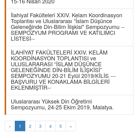
15-16 Nisan 2020
İlahiyat Fakülteleri XXIV. Kelam Koordinasyon
Toplantısı ve Uluslararası “İslam Düşünce
Geleneğinde Din-Bilim İlişkisi" Sempozyumu --
SEMPOZYUM PROGRAMI VE KATILIMCI
LİSTESİ--
İLAHİYAT FAKÜLTELERİ XXIV. KELÂM
KOORDİNASYON TOPLANTISI ve
ULUSLARARASI “İSLAM DÜŞÜNCE
GELENEĞİNDE DİN-BİLİM İLİŞKİSİ”
SEMPOZYUMU 20-21 Eylül 2019/KİLİS ---
BAŞVURU VE KONAKLAMA BİLGİLERİ
EKLENMİŞTİR--
Uluslararası Yüksek Din Öğretimi
Sempozyumu, 24-25 Ekim 2019, Malatya.
«
1
2
3
4
5
»